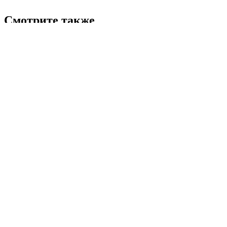
Смотрите также
Обслуживание пожарного оборудования и систем
Знаки пожарной безопасности