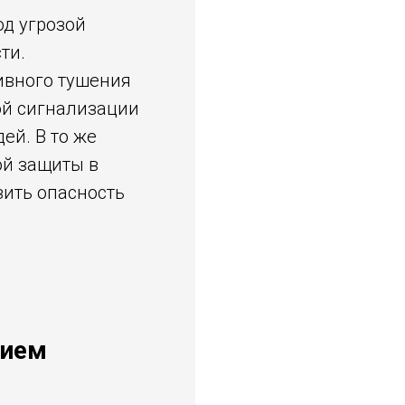
од угрозой
ти.
ивного тушения
ой сигнализации
ей. В то же
ой защиты в
ить опасность
нием