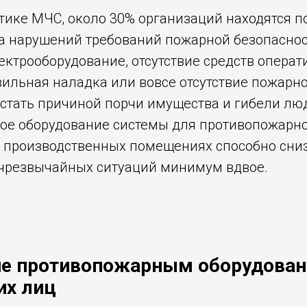
тике МЧС, около 30% организаций находятся п
за нарушений требований пожарной безопаснос
ектрооборудование, отсутствие средств операт
вильная наладка или вовсе отсутствие пожарн
 стать причиной порчи имущества и гибели люд
ое оборудование системы для противопожарн
 производственных помещениях способно сниз
чрезвычайных ситуаций минимум вдвое.
ие противопожарным оборудова
их лиц